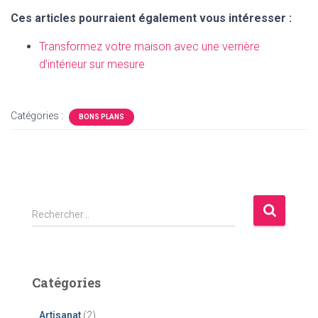
Ces articles pourraient également vous intéresser :
Transformez votre maison avec une verrière
d’intérieur sur mesure
Catégories :
BONS PLANS
R
Rechercher…
e
c
h
e
Catégories
r
c
Artisanat
(2)