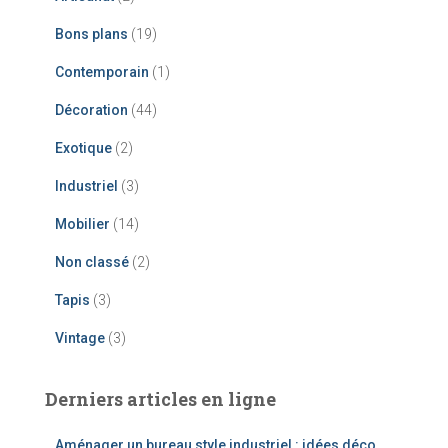
h
e
Bons plans
(19)
r
Contemporain
(1)
:
Décoration
(44)
Exotique
(2)
Industriel
(3)
Mobilier
(14)
Non classé
(2)
Tapis
(3)
Vintage
(3)
Derniers articles en ligne
Aménager un bureau style industriel : idées déco