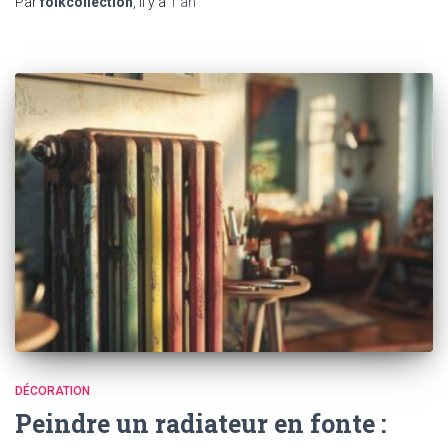
Par
folkcollection
, il y a
1 an
DÉCORATION
Peindre un radiateur en fonte :