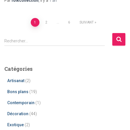
Par
folkcollection
, il y a
1 an
Pagination
1
2
…
6
SUIVANT
des
R
Rechercher…
e
publications
c
h
e
Catégories
r
c
Artisanat
(2)
h
e
Bons plans
(19)
r
Contemporain
(1)
:
Décoration
(44)
Exotique
(2)