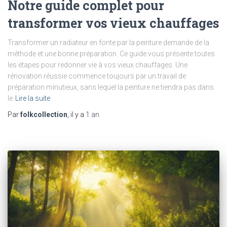
Notre guide complet pour
transformer vos vieux chauffages
Transformer un radiateur en fonte par la peinture demande de la
méthode et une bonne préparation. Ce guide vous présente toutes
les étapes pour redonner vie à vos vieux chauffages. Une
rénovation réussie commence toujours par un travail de
préparation minutieux, sans lequel la peinture ne tiendra pas dans
le
Lire la suite
Par
folkcollection
, il y a
1 an