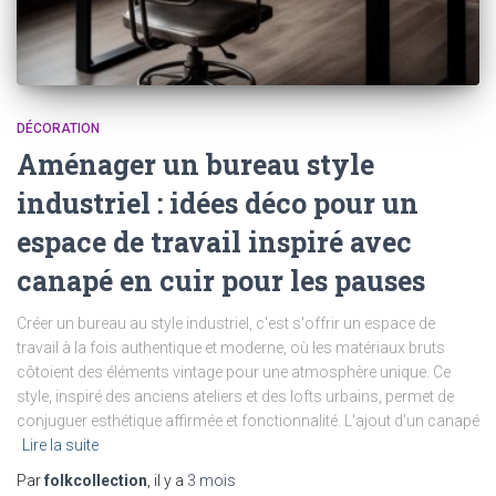
DÉCORATION
Aménager un bureau style
industriel : idées déco pour un
espace de travail inspiré avec
canapé en cuir pour les pauses
Créer un bureau au style industriel, c'est s'offrir un espace de
travail à la fois authentique et moderne, où les matériaux bruts
côtoient des éléments vintage pour une atmosphère unique. Ce
style, inspiré des anciens ateliers et des lofts urbains, permet de
conjuguer esthétique affirmée et fonctionnalité. L'ajout d'un canapé
Lire la suite
Par
folkcollection
, il y a
3 mois