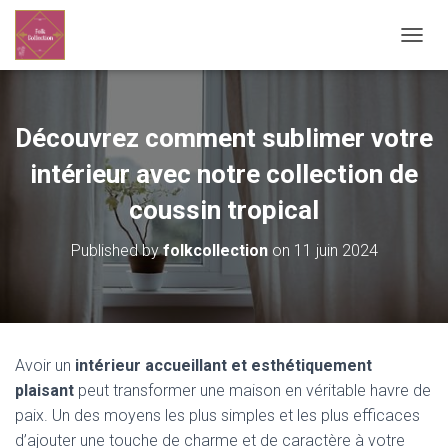
OUVRI
Découvrez comment sublimer votre
intérieur avec notre collection de
coussin tropical
Published by
folkcollection
on
11 juin 2024
Avoir un
intérieur accueillant et esthétiquement
plaisant
peut transformer une maison en véritable havre de
paix. Un des moyens les plus simples et les plus efficaces
d’ajouter une touche de charme et de caractère à votre