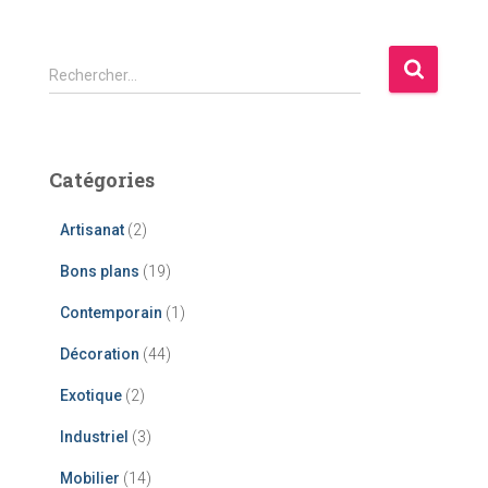
R
Rechercher…
e
c
h
e
Catégories
r
c
Artisanat
(2)
h
e
Bons plans
(19)
r
Contemporain
(1)
:
Décoration
(44)
Exotique
(2)
Industriel
(3)
Mobilier
(14)