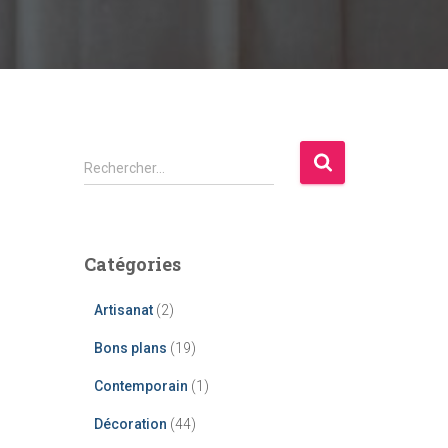
R
Rechercher…
e
c
h
e
Catégories
r
c
Artisanat
(2)
h
e
Bons plans
(19)
r
Contemporain
(1)
:
Décoration
(44)